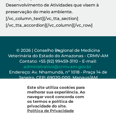
Desenvolvimento de Atividades que visem à
preservação do meio ambiente.
[/vc_column_text][/vc_tta_section]
[/vc_tta_accordion][/vc_column][/vc_row]
Back
© 2026 | Conselho Regional de Medicina
Veterinária do Estado do Amazonas - CRMV-AM
To
Contato: +55 (92) 99459-3110 – E-mail:
Top
administrativo@crmv.am.gov.br
Endereço: Av. Nhamundá, nº 1018 - Praça 14 de
Janeiro, CEP: 69020-000, Manaus/AM
Horário de Funcionamento: Seg - Sex: 8h as 17h
Este site utiliza cookies para
melhorar sua experiência. Ao
navegar você concorda com
os termos e política de
privacidade do site.
Política de Privacidade