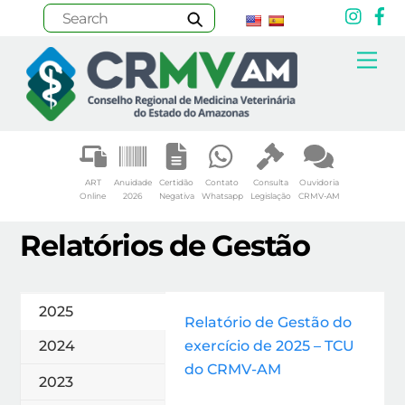
Inst
F
Skip
Me
to
content
ART
Anuidade
Certidão
Contato
Consulta
Ouvidoria
Online
2026
Negativa
Whatsapp
Legislação
CRMV-AM
Relatórios de Gestão
2025
Relatório de Gestão do
exercício de 2025 – TCU
2024
do CRMV-AM
2023