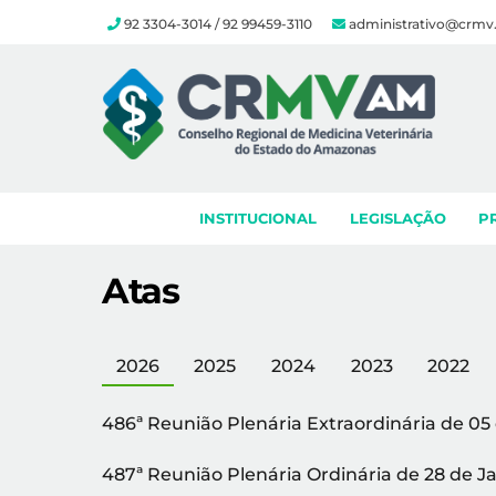
92 3304-3014 / 92 99459-3110
administrativo@crmv
Skip
to
content
INSTITUCIONAL
LEGISLAÇÃO
P
Atas
2026
2025
2024
2023
2022
486ª Reunião Plenária Extraordinária de 05
487ª Reunião Plenária Ordinária de 28 de J