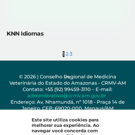
KNN Idiomas
1
2
3
Back
© 2026 | Conselho Regional de Medicina
Veterinária do Estado do Amazonas - CRMV-AM
To
Contato: +55 (92) 99459-3110 – E-mail:
Top
administrativo@crmv.am.gov.br
Endereço: Av. Nhamundá, nº 1018 - Praça 14 de
Janeiro, CEP: 69020-000, Manaus/AM
Horário de Funcionamento: Seg - Sex: 8h as 17h
Este site utiliza cookies para
melhorar sua experiência. Ao
navegar você concorda com