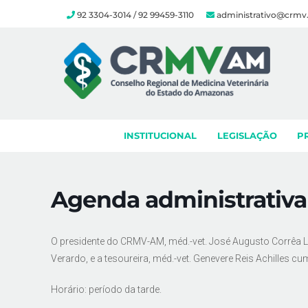
92 3304-3014 / 92 99459-3110
administrativo@crmv
Skip
to
content
INSTITUCIONAL
LEGISLAÇÃO
P
Agenda administrativ
O presidente do CRMV-AM, méd.-vet. José Augusto Corrêa Lim
Verardo, e a tesoureira, méd.-vet. Genevere Reis Achilles
Horário: período da tarde.