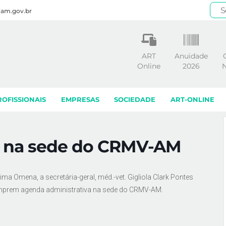
.am.gov.br
ART
Anuidade
Online
2026
N
ROFISSIONAIS
EMPRESAS
SOCIEDADE
ART-ONLINE
a na sede do CRMV-AM
a Omena, a secretária-geral, méd.-vet. Gigliola Clark Pontes
 cumprem agenda administrativa na sede do CRMV-AM.