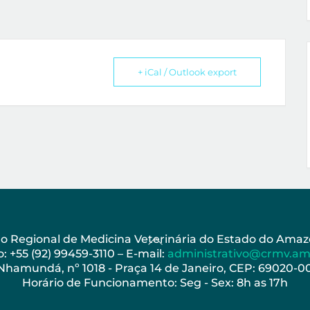
+ iCal / Outlook export
Back
ho Regional de Medicina Veterinária do Estado do Am
: +55 (92) 99459-3110 – E-mail:
administrativo@crmv.am
To
 Nhamundá, nº 1018 - Praça 14 de Janeiro, CEP: 69020-
Top
Horário de Funcionamento: Seg - Sex: 8h as 17h