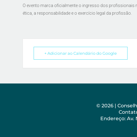
O evento marca oficialmente o ingresso dos profissionais
ética, a responsabilidade e o exercício legal da profissão.
+ Adicionar ao Calendário do Google
© 2026 | Consel
Contato
Endereço: Av.