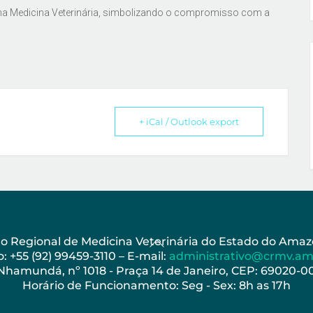
 na Medicina Veterinária, simbolizando o compromisso com a
+ iCal / Outlook export
Back
ho Regional de Medicina Veterinária do Estado do Am
: +55 (92) 99459-3110 – E-mail:
administrativo@crmv.am
To
 Nhamundá, nº 1018 - Praça 14 de Janeiro, CEP: 69020-
Top
Horário de Funcionamento: Seg - Sex: 8h as 17h