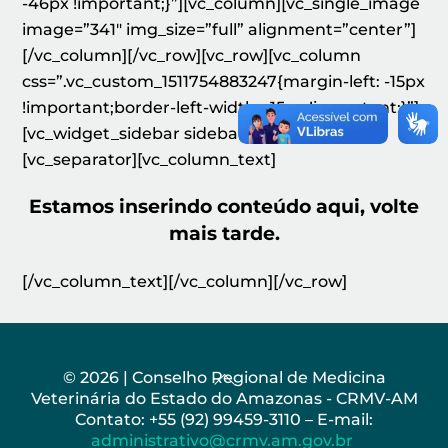
-46px !important;}”][vc_column][vc_single_image
image=”341″ img_size=”full” alignment=”center”]
[/vc_column][/vc_row][vc_row][vc_column
css=”.vc_custom_1511754883247{margin-left: -15px
!important;border-left-width: -15px !important;}”]
[vc_widget_sidebar sidebar_id=”sidebar-1″]
[vc_separator][vc_column_text]
Estamos inserindo conteúdo aqui, volte
mais tarde.
[/vc_column_text][/vc_column][/vc_row]
Back
© 2026 | Conselho Regional de Medicina
Veterinária do Estado do Amazonas - CRMV-AM
To
Contato: +55 (92) 99459-3110 – E-mail:
Top
administrativo@crmv.am.gov.br