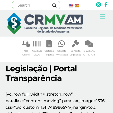
Inst
F
Skip
Me
to
content
ART
Anuidade
Certidão
Contato
Consulta
Ouvidoria
Online
2026
Negativa
Whatsapp
Legislação
CRMV-AM
Legislação | Portal
Transparência
[vc_row full_width=”stretch_row”
parallax=”content-moving” parallax_image=”336″
css=”.vc_custom_1511748986574{margin-top: