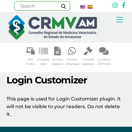
Inst
F
Skip
Me
to
content
ART
Anuidade
Certidão
Contato
Consulta
Ouvidoria
Online
2026
Negativa
Whatsapp
Legislação
CRMV-AM
Login Customizer
This page is used for Login Customizer plugin. It
will not be visible to your readers. Do not delete
it.