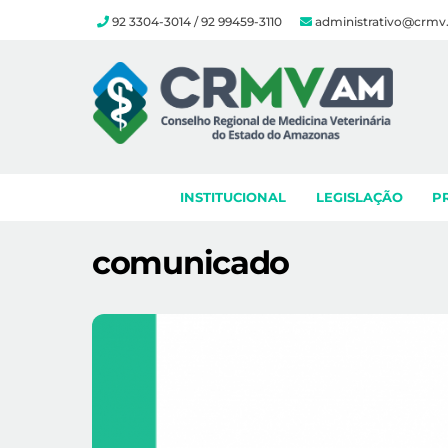
92 3304-3014 / 92 99459-3110
administrativo@crmv
Skip
to
content
INSTITUCIONAL
LEGISLAÇÃO
P
comunicado