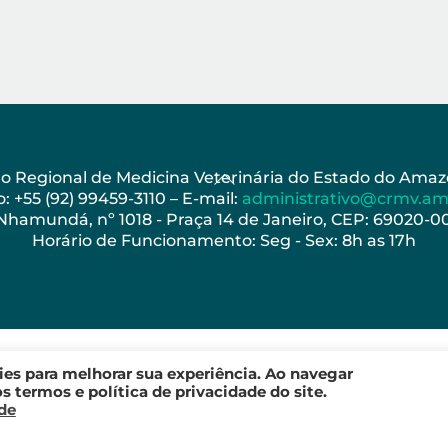
Back
ho Regional de Medicina Veterinária do Estado do Am
: +55 (92) 99459-3110 – E-mail:
administrativo@crmv.am
To
 Nhamundá, nº 1018 - Praça 14 de Janeiro, CEP: 69020-
Top
Horário de Funcionamento: Seg - Sex: 8h as 17h
kies para melhorar sua experiência. Ao navegar
 termos e política de privacidade do site.
ade