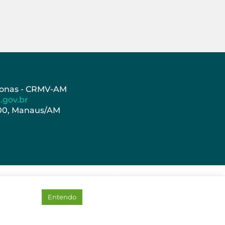
azonas - CRMV-AM
.gov.br
000, Manaus/AM
Entendo