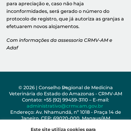
para apreciação e, caso não haja
inconformidades, será gerado o número do
protocolo de registro, que já autoriza as granjas a
efetuarem novos alojamentos.
Com informações da assessoria CRMV-AM e
Adaf
Back
© 2026 | Conselho Regional de Medicina
Veterinária do Estado do Amazonas - CRMV-AM
To
Contato: +55 (92) 99459-3110 – E-mail:
Top
administrativo@crmv.am.gov.br
Endereço: Av. Nhamundá, nº 1018 - Praça 14 de
Janeiro, CEP: 69020-000, Manaus/AM
Horário de Funcionamento: Seg - Sex: 8h as 17h
Este site utiliza cookies para