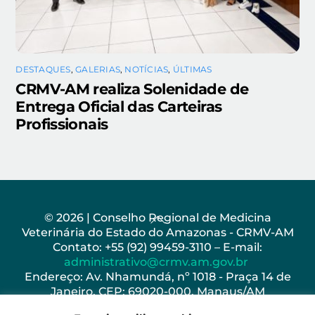
DESTAQUES
,
GALERIAS
,
NOTÍCIAS
,
ÚLTIMAS
CRMV-AM realiza Solenidade de
Entrega Oficial das Carteiras
Profissionais
Back
© 2026 | Conselho Regional de Medicina
Veterinária do Estado do Amazonas - CRMV-AM
To
Contato: +55 (92) 99459-3110 – E-mail:
Top
administrativo@crmv.am.gov.br
Endereço: Av. Nhamundá, nº 1018 - Praça 14 de
Janeiro, CEP: 69020-000, Manaus/AM
Horário de Funcionamento: Seg - Sex: 8h as 17h