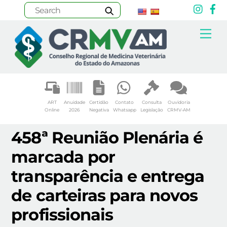
Inst
F
Skip
Me
to
content
ART
Anuidade
Certidão
Contato
Consulta
Ouvidoria
Online
2026
Negativa
Whatsapp
Legislação
CRMV-AM
458ª Reunião Plenária é
marcada por
transparência e entrega
de carteiras para novos
profissionais