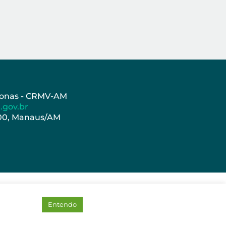
azonas - CRMV-AM
.gov.br
000, Manaus/AM
Entendo