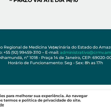
– PRAZO VAI ATÉ DIA 14/10
Back
ho Regional de Medicina Veterinária do Estado do Am
: +55 (92) 99459-3110 – E-mail:
administrativo@crmv.am
To
 Nhamundá, nº 1018 - Praça 14 de Janeiro, CEP: 69020-
Top
Horário de Funcionamento: Seg - Sex: 8h as 17h
kies para melhorar sua experiência. Ao navegar
 termos e política de privacidade do site.
ade