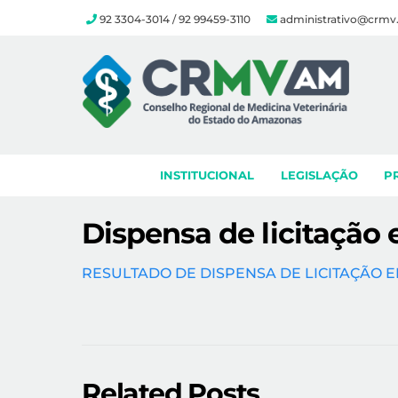
92 3304-3014 / 92 99459-3110
administrativo@crmv
Skip
to
content
INSTITUCIONAL
LEGISLAÇÃO
P
Dispensa de licitação
RESULTADO DE DISPENSA DE LICITAÇÃO 
Related Posts