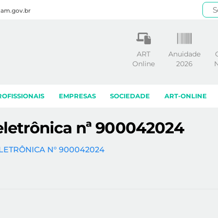
.am.gov.br
ART
Anuidade
Online
2026
N
ROFISSIONAIS
EMPRESAS
SOCIEDADE
ART-ONLINE
 eletrônica nª 900042024
ELETRÔNICA N° 900042024