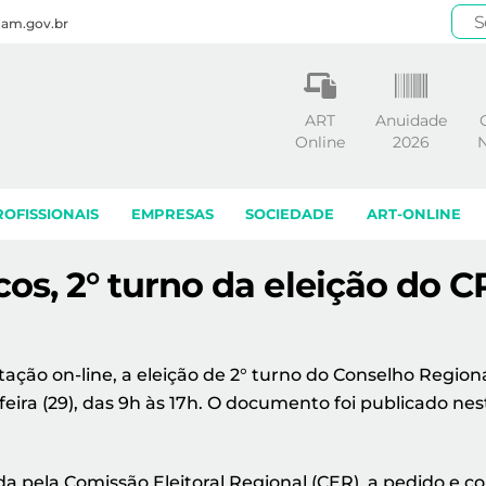
.am.gov.br
ART
Anuidade
Online
2026
N
ROFISSIONAIS
EMPRESAS
SOCIEDADE
ART-ONLINE
os, 2° turno da eleição do 
tação on-line, a eleição de 2° turno do Conselho Regio
ra (29), das 9h às 17h. O documento foi publicado nesta 
da pela Comissão Eleitoral Regional (CER), a pedido e