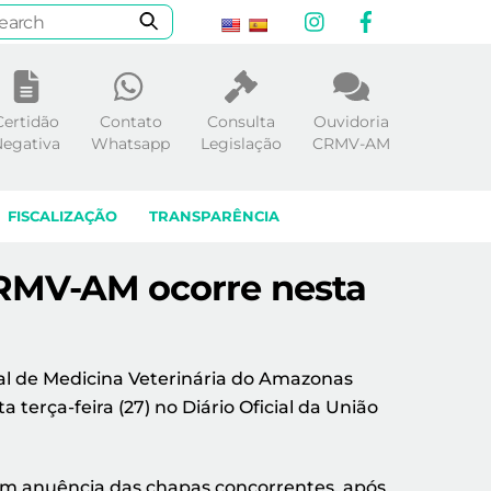
Instagram
Facebook
Certidão
Contato
Consulta
Ouvidoria
egativa
Whatsapp
Legislação
CRMV-AM
FISCALIZAÇÃO
TRANSPARÊNCIA
CRMV-AM ocorre nesta
nal de Medicina Veterinária do Amazonas
terça-feira (27) no Diário Oficial da União
 com anuência das chapas concorrentes, após