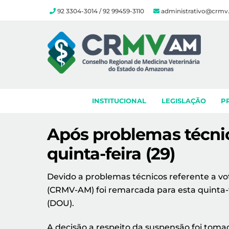
92 3304-3014 / 92 99459-3110
administrativo@crmv
Skip
to
content
INSTITUCIONAL
LEGISLAÇÃO
P
Após problemas técnic
quinta-feira (29)
Devido a problemas técnicos referente a vo
(CRMV-AM) foi remarcada para esta quinta-fei
(DOU).
A decisão a respeito da suspensão foi toma