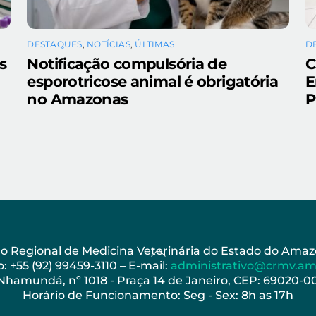
DESTAQUES
,
NOTÍCIAS
,
ÚLTIMAS
D
s
Notificação compulsória de
C
esporotricose animal é obrigatória
E
a
no Amazonas
P
Back
ho Regional de Medicina Veterinária do Estado do Am
: +55 (92) 99459-3110 – E-mail:
administrativo@crmv.am
To
 Nhamundá, nº 1018 - Praça 14 de Janeiro, CEP: 69020-
Top
Horário de Funcionamento: Seg - Sex: 8h as 17h