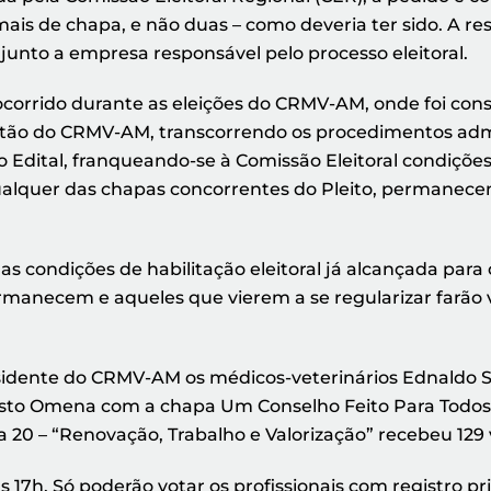
ais de chapa, e não duas – como deveria ter sido. A r
 junto a empresa responsável pelo processo eleitoral.
o ocorrido durante as eleições do CRMV-AM, onde foi con
tão do CRMV-AM, transcorrendo os procedimentos admin
do Edital, franqueando-se à Comissão Eleitoral condiçõ
 qualquer das chapas concorrentes do Pleito, permane
s condições de habilitação eleitoral já alcançada para o
ermanecem e aqueles que vierem a se regularizar farão
sidente do CRMV-AM os médicos-veterinários Ednaldo So
sto Omena com a chapa Um Conselho Feito Para Todos. 
a 20 – “Renovação, Trabalho e Valorização” recebeu 129 
 às 17h. Só poderão votar os profissionais com registro