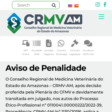
Inst
F
Skip
Me
to
content
ART
Anuidade
Certidão
Contato
Consulta
Ouvidoria
Online
2026
Negativa
Whatsapp
Legislação
CRMV-AM
Aviso de Penalidade
O Conselho Regional de Medicina Veterinária do
Estado do Amazonas – CRMV-AM, após decisão
proferida pela Plenária do CFMV e devidamente
transitada em julgado, nos autos do Processo
Ético-Profissional nº 0110041.00000222/2022-39,
Procedência: CRMV-AM (nº 1130/2019), aplica a