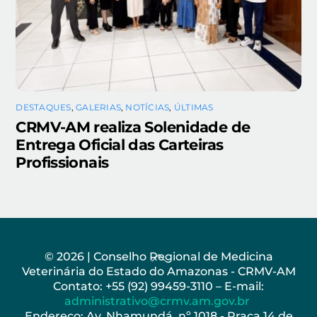
DESTAQUES
,
GALERIAS
,
NOTÍCIAS
,
ÚLTIMAS
CRMV-AM realiza Solenidade de
Entrega Oficial das Carteiras
Profissionais
Back
© 2026 | Conselho Regional de Medicina
Veterinária do Estado do Amazonas - CRMV-AM
To
Contato: +55 (92) 99459-3110 – E-mail:
Top
administrativo@crmv.am.gov.br
Endereço: Av. Nhamundá, nº 1018 - Praça 14 de