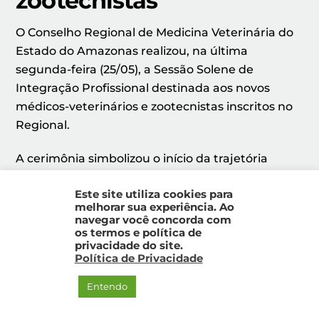
zootecnistas
O Conselho Regional de Medicina Veterinária do
Estado do Amazonas realizou, na última
segunda-feira (25/05), a Sessão Solene de
Integração Profissional destinada aos novos
médicos-veterinários e zootecnistas inscritos no
Regional.
A cerimônia simbolizou o início da trajetória
profissional dos participantes no Sistema
Este site utiliza cookies para
CFMV/CRMVs, reforçando o compromisso com a
melhorar sua experiência. Ao
ética, a responsabilidade técnica, a saúde
navegar você concorda com
pública, a saúde animal, a produção sustentável
os termos e política de
privacidade do site.
e o bem-estar animal.
Política de Privacidade
Durante a solenidade, os novos profissionais
Entendo
realizaram o juramento oficial de suas