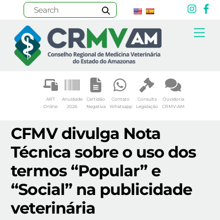
Inst
F
Skip
Me
to
content
ART
Anuidade
Certidão
Contato
Consulta
Ouvidoria
Online
2026
Negativa
Whatsapp
Legislação
CRMV-AM
CFMV divulga Nota
Técnica sobre o uso dos
termos “Popular” e
“Social” na publicidade
veterinária