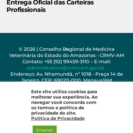
Entrega Oficial das Carteiras
Profissionais
Back
© 2026 | Conselho Regional de Medicina
Veterinária do Estado do Amazonas - CRMV-AM
To
Contato: +55 (92) 99459-3110 – E-mail:
Top
administrativo@crmv.am.gov.br
Endereço: Av. Nhamundá, nº 1018 - Praça 14 de
Janeiro, CEP: 69020-000, Manaus/AM
Horário de Funcionamento: Seg - Sex: 8h as 17h
Este site utiliza cookies para
melhorar sua experiência. Ao
navegar você concorda com
os termos e política de
privacidade do site.
Política de Privacidade
Entendo