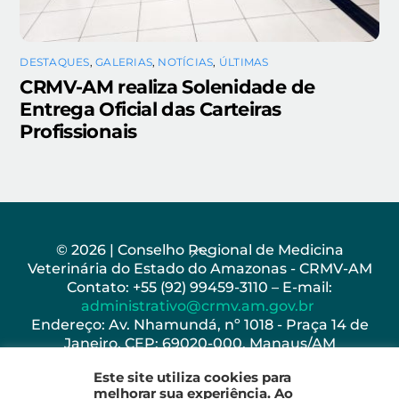
DESTAQUES
,
GALERIAS
,
NOTÍCIAS
,
ÚLTIMAS
CRMV-AM realiza Solenidade de
Entrega Oficial das Carteiras
Profissionais
Back
© 2026 | Conselho Regional de Medicina
Veterinária do Estado do Amazonas - CRMV-AM
To
Contato: +55 (92) 99459-3110 – E-mail:
Top
administrativo@crmv.am.gov.br
Endereço: Av. Nhamundá, nº 1018 - Praça 14 de
Janeiro, CEP: 69020-000, Manaus/AM
Horário de Funcionamento: Seg - Sex: 8h as 17h
Este site utiliza cookies para
melhorar sua experiência. Ao