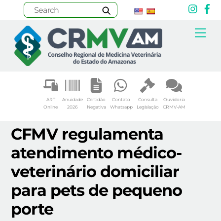
Inst
F
Skip
Me
to
content
ART
Anuidade
Certidão
Contato
Consulta
Ouvidoria
Online
2026
Negativa
Whatsapp
Legislação
CRMV-AM
CFMV regulamenta
atendimento médico-
veterinário domiciliar
para pets de pequeno
porte