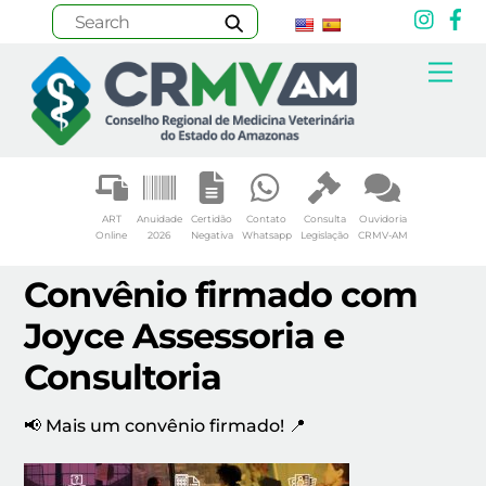
Inst
F
Skip
Me
to
content
ART
Anuidade
Certidão
Contato
Consulta
Ouvidoria
Online
2026
Negativa
Whatsapp
Legislação
CRMV-AM
Convênio firmado com
Joyce Assessoria e
Consultoria
📢 Mais um convênio firmado! 📍