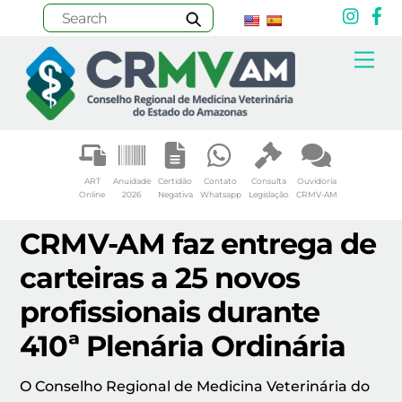
Inst
F
Skip
Me
to
content
ART
Anuidade
Certidão
Contato
Consulta
Ouvidoria
Online
2026
Negativa
Whatsapp
Legislação
CRMV-AM
CRMV-AM faz entrega de
carteiras a 25 novos
profissionais durante
410ª Plenária Ordinária
O Conselho Regional de Medicina Veterinária do