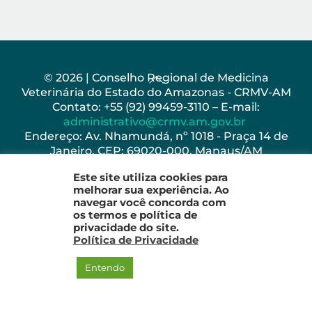
Back
© 2026 | Conselho Regional de Medicina
Veterinária do Estado do Amazonas - CRMV-AM
To
Contato: +55 (92) 99459-3110 – E-mail:
Top
administrativo@crmv.am.gov.br
Endereço: Av. Nhamundá, nº 1018 - Praça 14 de
Janeiro, CEP: 69020-000, Manaus/AM
Horário de Funcionamento: Seg - Sex: 8h as 17h
Este site utiliza cookies para
melhorar sua experiência. Ao
navegar você concorda com
os termos e política de
privacidade do site.
Política de Privacidade
Entendo