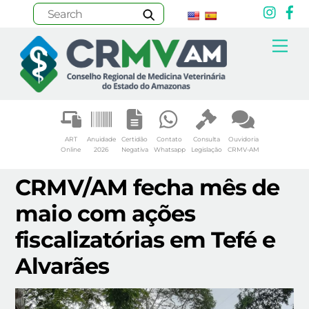
Inst
F
Skip
Me
to
content
ART
Anuidade
Certidão
Contato
Consulta
Ouvidoria
Online
2026
Negativa
Whatsapp
Legislação
CRMV-AM
CRMV/AM fecha mês de
maio com ações
fiscalizatórias em Tefé e
Alvarães