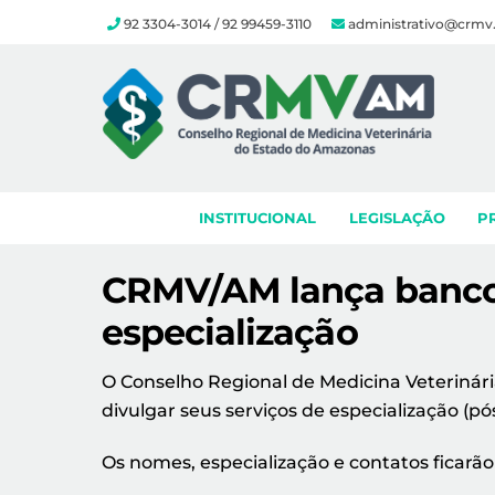
92 3304-3014 / 92 99459-3110
administrativo@crmv
Skip
to
content
INSTITUCIONAL
LEGISLAÇÃO
P
CRMV/AM lança banco 
especialização
O Conselho Regional de Medicina Veteriná
divulgar seus serviços de especialização (p
Os nomes, especialização e contatos ficarão