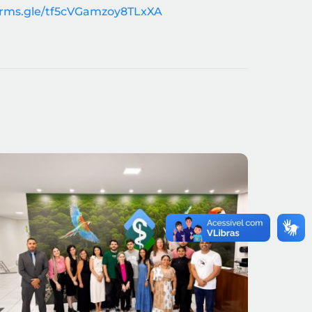
forms.gle/tf5cVGamzoy8TLxXA