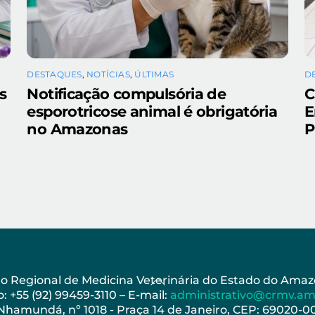
DESTAQUES
,
NOTÍCIAS
,
ÚLTIMAS
D
s
Notificação compulsória de
C
esporotricose animal é obrigatória
E
a
no Amazonas
P
Back
ho Regional de Medicina Veterinária do Estado do Am
: +55 (92) 99459-3110 – E-mail:
administrativo@crmv.am
To
 Nhamundá, nº 1018 - Praça 14 de Janeiro, CEP: 69020-