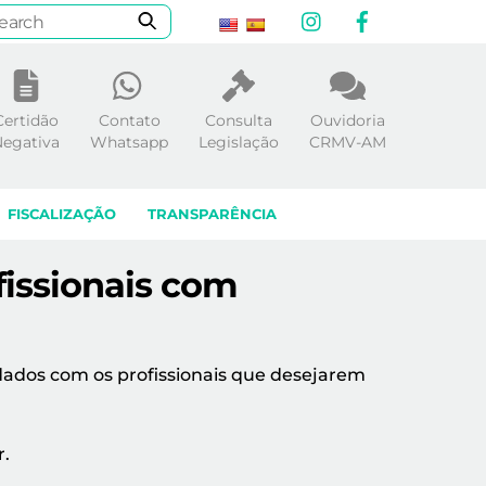
Instagram
Facebook
Certidão
Contato
Consulta
Ouvidoria
egativa
Whatsapp
Legislação
CRMV-AM
FISCALIZAÇÃO
TRANSPARÊNCIA
issionais com
ados com os profissionais que desejarem
r.