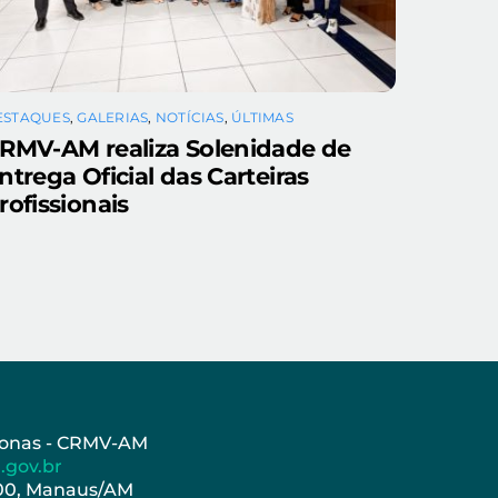
ESTAQUES
,
GALERIAS
,
NOTÍCIAS
,
ÚLTIMAS
RMV-AM realiza Solenidade de
ntrega Oficial das Carteiras
rofissionais
azonas - CRMV-AM
.gov.br
000, Manaus/AM