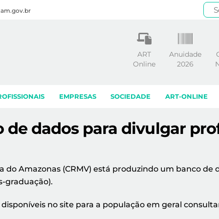
.am.gov.br
ART
Anuidade
Online
2026
N
ROFISSIONAIS
EMPRESAS
SOCIEDADE
ART-ONLINE
de dados para divulgar prof
ria do Amazonas (CRMV) está produzindo um banco de d
ós-graduação).
 disponíveis no site para a população em geral consulta