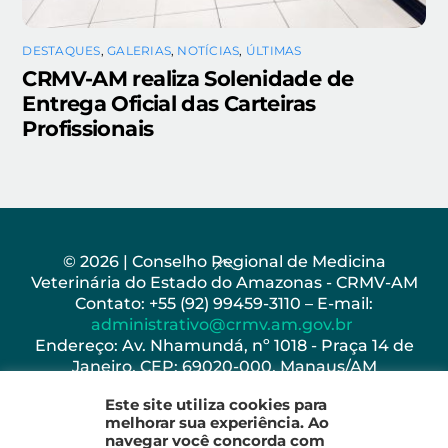
DESTAQUES
,
GALERIAS
,
NOTÍCIAS
,
ÚLTIMAS
CRMV-AM realiza Solenidade de
Entrega Oficial das Carteiras
Profissionais
Back
© 2026 | Conselho Regional de Medicina
Veterinária do Estado do Amazonas - CRMV-AM
To
Contato: +55 (92) 99459-3110 – E-mail:
Top
administrativo@crmv.am.gov.br
Endereço: Av. Nhamundá, nº 1018 - Praça 14 de
Janeiro, CEP: 69020-000, Manaus/AM
Horário de Funcionamento: Seg - Sex: 8h as 17h
Este site utiliza cookies para
melhorar sua experiência. Ao
navegar você concorda com