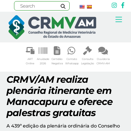
Inst
F
Skip
Me
to
content
ART
Anuidade
Certidão
Contato
Consulta
Ouvidoria
Online
2026
Negativa
Whatsapp
Legislação
CRMV-AM
CRMV/AM realiza
plenária itinerante em
Manacapuru e oferece
palestras gratuitas
A 439ª edição da plenária ordinária do Conselho