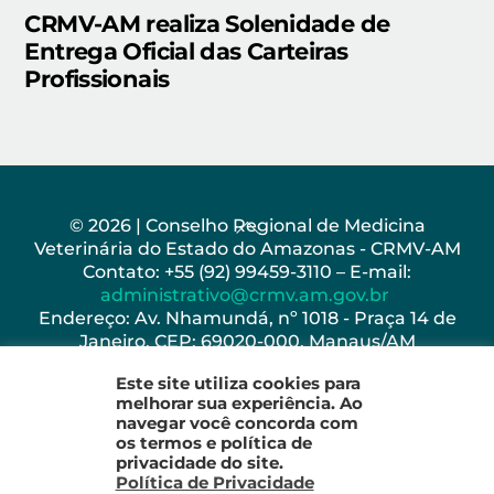
CRMV-AM realiza Solenidade de
Entrega Oficial das Carteiras
Profissionais
Back
© 2026 | Conselho Regional de Medicina
Veterinária do Estado do Amazonas - CRMV-AM
To
Contato: +55 (92) 99459-3110 – E-mail:
Top
administrativo@crmv.am.gov.br
Endereço: Av. Nhamundá, nº 1018 - Praça 14 de
Janeiro, CEP: 69020-000, Manaus/AM
Horário de Funcionamento: Seg - Sex: 8h as 17h
Este site utiliza cookies para
melhorar sua experiência. Ao
navegar você concorda com
os termos e política de
privacidade do site.
Política de Privacidade