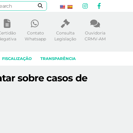
Instagram
Facebook
Certidão
Contato
Consulta
Ouvidoria
egativa
Whatsapp
Legislação
CRMV-AM
FISCALIZAÇÃO
TRANSPARÊNCIA
tar sobre casos de