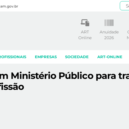
.am.gov.br
ART
Anuidade
Online
2026
N
ROFISSIONAIS
EMPRESAS
SOCIEDADE
ART-ONLINE
Ministério Público para tra
fissão