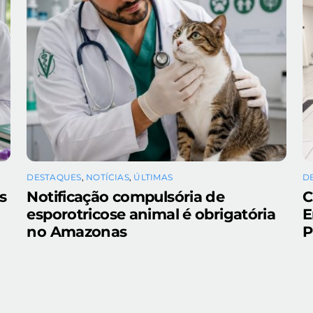
DESTAQUES
,
NOTÍCIAS
,
ÚLTIMAS
D
s
Notificação compulsória de
C
esporotricose animal é obrigatória
E
a
no Amazonas
P