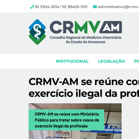
92 3304-3014 / 92 99459-3110
administrativo@crmv
Skip
to
content
INSTITUCIONAL
LEGISLAÇÃO
P
CRMV-AM se reúne com 
exercício ilegal da pro