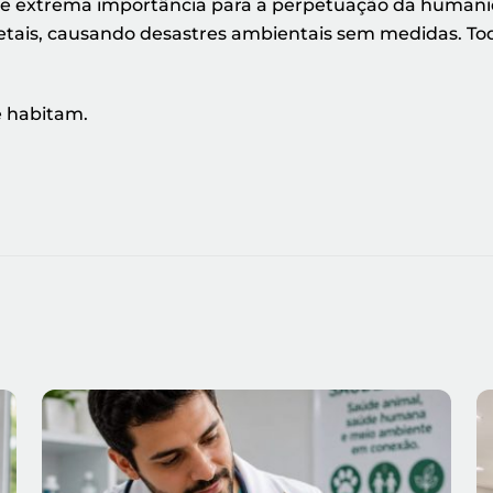
de extrema importância para a perpetuação da humani
tais, causando desastres ambientais sem medidas. Tod
 habitam.