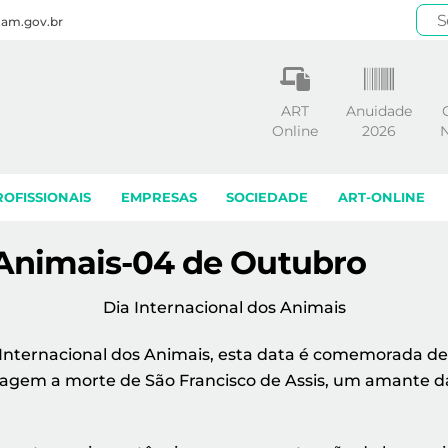
.am.gov.br
ART
Anuidade
Online
2026
N
ROFISSIONAIS
EMPRESAS
SOCIEDADE
ART-ONLINE
 Animais-04 de Outubro
Dia Internacional dos Animais
ternacional dos Animais, esta data é comemorada desde
enagem a morte de São Francisco de Assis, um amante d