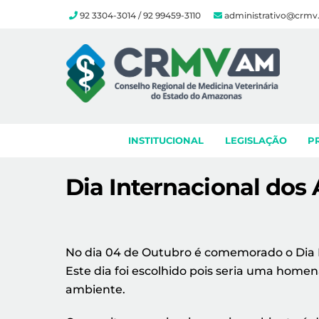
92 3304-3014 / 92 99459-3110
administrativo@crmv
Skip
to
content
INSTITUCIONAL
LEGISLAÇÃO
P
Dia Internacional dos
No dia 04 de Outubro é comemorado o Dia In
Este dia foi escolhido pois seria uma hom
ambiente.