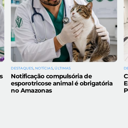
DESTAQUES
,
NOTÍCIAS
,
ÚLTIMAS
D
s
Notificação compulsória de
C
esporotricose animal é obrigatória
E
a
no Amazonas
P