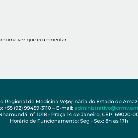
próxima vez que eu comentar.
Back
ho Regional de Medicina Veterinária do Estado do Am
: +55 (92) 99459-3110 – E-mail:
administrativo@crmv.am
To
 Nhamundá, nº 1018 - Praça 14 de Janeiro, CEP: 69020-
Top
Horário de Funcionamento: Seg - Sex: 8h as 17h