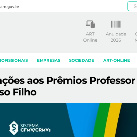
.am.gov.br
ART
Anuidade
Online
2026
N
ROFISSIONAIS
EMPRESAS
SOCIEDADE
ART-ONLINE
cações aos Prêmios Professo
so Filho