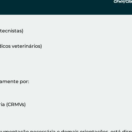
tecnistas)
icos veterinários)
vamente por:
ria (CRMVs)
umentação necessária e demais orientações, está dispo