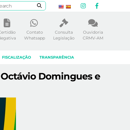
Instagram
Facebook
Certidão
Contato
Consulta
Ouvidoria
egativa
Whatsapp
Legislação
CRMV-AM
FISCALIZAÇÃO
TRANSPARÊNCIA
r Octávio Domingues e