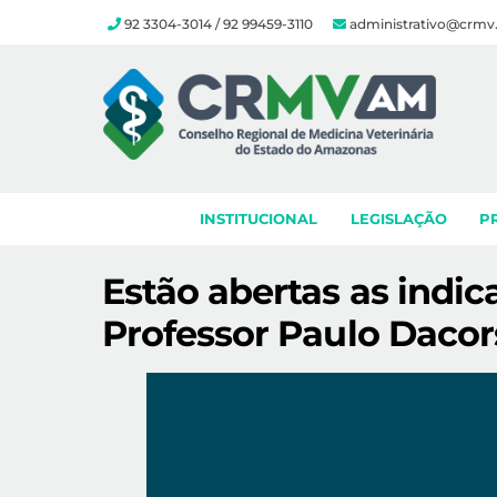
92 3304-3014 / 92 99459-3110
administrativo@crmv
Skip
to
content
INSTITUCIONAL
LEGISLAÇÃO
P
Estão abertas as indi
Professor Paulo Dacor