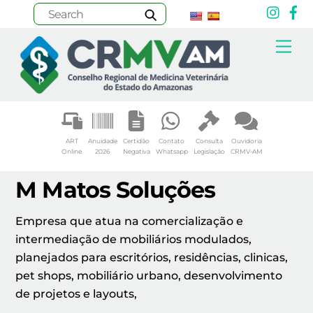
Inst
F
Skip
Me
to
content
ART
Anuidade
Certidão
Contato
Consulta
Ouvidoria
Online
2026
Negativa
Whatsapp
Legislação
CRMV-AM
M Matos Soluções
Empresa que atua na comercialização e
intermediação de mobiliários modulados,
planejados para escritórios, residências, clinicas,
pet shops, mobiliário urbano, desenvolvimento
de projetos e layouts,