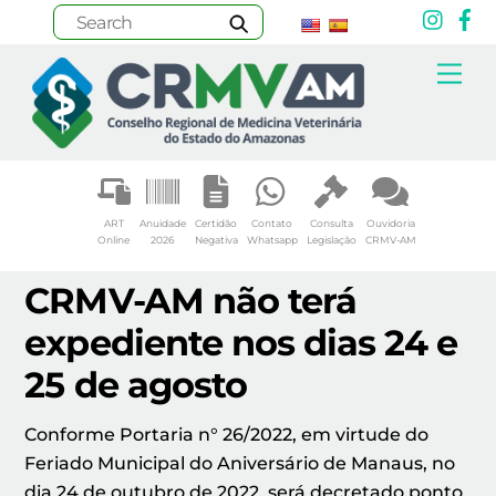
Inst
F
Skip
Me
to
content
ART
Anuidade
Certidão
Contato
Consulta
Ouvidoria
Online
2026
Negativa
Whatsapp
Legislação
CRMV-AM
CRMV-AM não terá
expediente nos dias 24 e
25 de agosto
Conforme Portaria n° 26/2022, em virtude do
Feriado Municipal do Aniversário de Manaus, no
dia 24 de outubro de 2022, será decretado ponto