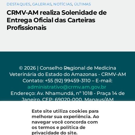
DESTAQUES
,
GALERIAS
,
NOTÍCIAS
,
ÚLTIMAS
CRMV-AM realiza Solenidade de
Entrega Oficial das Carteiras
Profissionais
Back
© 2026 | Conselho Regional de Medicina
Veterinária do Estado do Amazonas - CRMV-AM
To
Contato: +55 (92) 99459-3110 – E-mail:
Top
administrativo@crmv.am.gov.br
Endereço: Av. Nhamundá, nº 1018 - Praça 14 de
Janeiro, CEP: 69020-000, Manaus/AM
Horário de Funcionamento: Seg - Sex: 8h as 17h
Este site utiliza cookies para
melhorar sua experiência. Ao
navegar você concorda com
os termos e política de
privacidade do site.