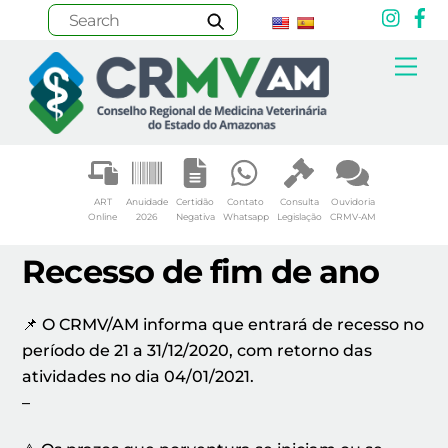
Inst
F
Skip
Me
to
content
ART
Anuidade
Certidão
Contato
Consulta
Ouvidoria
Online
2026
Negativa
Whatsapp
Legislação
CRMV-AM
Recesso de fim de ano
📌 O CRMV/AM informa que entrará de recesso no
período de 21 a 31/12/2020, com retorno das
atividades no dia 04/01/2021.
–