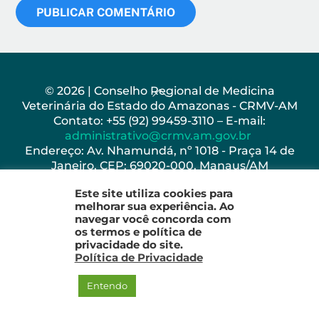
Back
© 2026 | Conselho Regional de Medicina
Veterinária do Estado do Amazonas - CRMV-AM
To
Contato: +55 (92) 99459-3110 – E-mail:
Top
administrativo@crmv.am.gov.br
Endereço: Av. Nhamundá, nº 1018 - Praça 14 de
Janeiro, CEP: 69020-000, Manaus/AM
Horário de Funcionamento: Seg - Sex: 8h as 17h
Este site utiliza cookies para
melhorar sua experiência. Ao
navegar você concorda com
os termos e política de
privacidade do site.
Política de Privacidade
Entendo