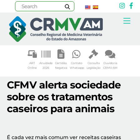
Inst
F
Skip
Me
to
content
ART
Anuidade
Certidão
Contato
Consulta
Ouvidoria
Online
2026
Negativa
Whatsapp
Legislação
CRMV-AM
CFMV alerta sociedade
sobre os tratamentos
caseiros para animais
É cada vez mais comum ver receitas caseiras