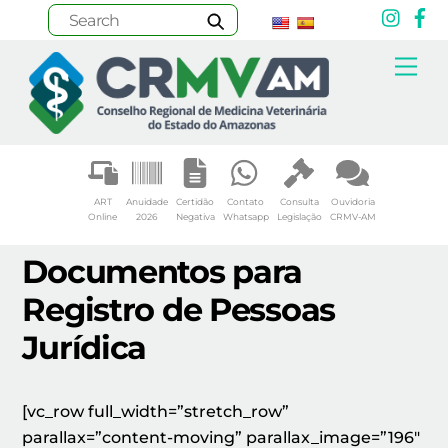
Inst
F
Skip
Me
to
content
ART
Anuidade
Certidão
Contato
Consulta
Ouvidoria
Online
2026
Negativa
Whatsapp
Legislação
CRMV-AM
Documentos para
Registro de Pessoas
Jurídica
[vc_row full_width=”stretch_row”
parallax=”content-moving” parallax_image=”196″