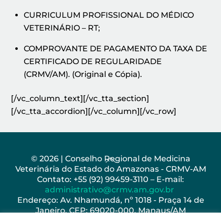
CURRICULUM PROFISSIONAL DO MÉDICO
VETERINÁRIO – RT;
COMPROVANTE DE PAGAMENTO DA TAXA DE
CERTIFICADO DE REGULARIDADE
(CRMV/AM). (Original e Cópia).
[/vc_column_text][/vc_tta_section]
[/vc_tta_accordion][/vc_column][/vc_row]
Back
© 2026 | Conselho Regional de Medicina
Veterinária do Estado do Amazonas - CRMV-AM
To
Contato: +55 (92) 99459-3110 – E-mail:
Top
administrativo@crmv.am.gov.br
Endereço: Av. Nhamundá, nº 1018 - Praça 14 de
Janeiro, CEP: 69020-000, Manaus/AM
Horário de Funcionamento: Seg - Sex: 8h as 17h