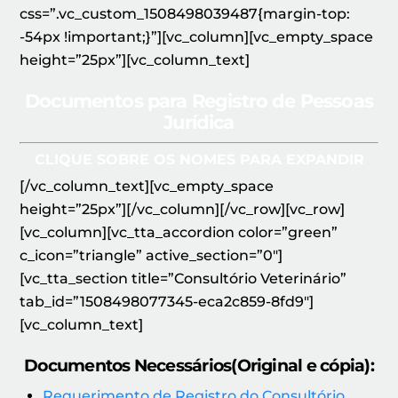
css=”.vc_custom_1508498039487{margin-top:
-54px !important;}”][vc_column][vc_empty_space
height=”25px”][vc_column_text]
Documentos para Registro de Pessoas
Jurídica
CLIQUE SOBRE OS NOMES PARA EXPANDIR
[/vc_column_text][vc_empty_space
height=”25px”][/vc_column][/vc_row][vc_row]
[vc_column][vc_tta_accordion color=”green”
c_icon=”triangle” active_section=”0″]
[vc_tta_section title=”Consultório Veterinário”
tab_id=”1508498077345-eca2c859-8fd9″]
[vc_column_text]
Documentos Necessários(Original e cópia):
Requerimento de Registro do Consultório