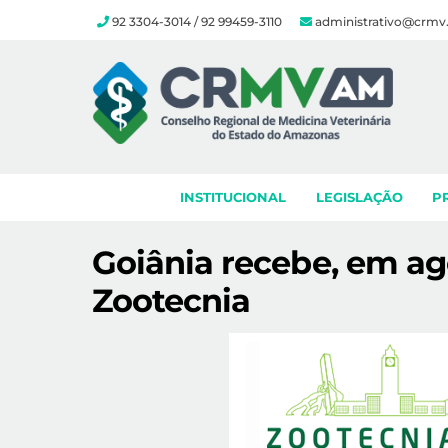
92 3304-3014 / 92 99459-3110
administrativo@crmv
Skip
to
content
INSTITUCIONAL
LEGISLAÇÃO
P
Goiânia recebe, em ag
Zootecnia