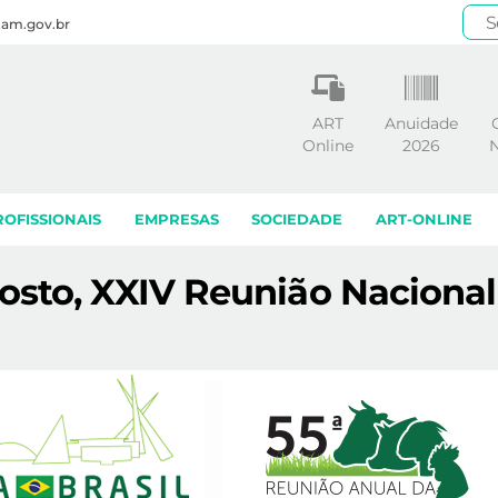
.am.gov.br
ART
Anuidade
Online
2026
N
ROFISSIONAIS
EMPRESAS
SOCIEDADE
ART-ONLINE
osto, XXIV Reunião Nacional