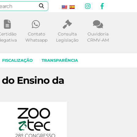
Instagram
Facebook
Certidão
Contato
Consulta
Ouvidoria
egativa
Whatsapp
Legislação
CRMV-AM
FISCALIZAÇÃO
TRANSPARÊNCIA
 do Ensino da