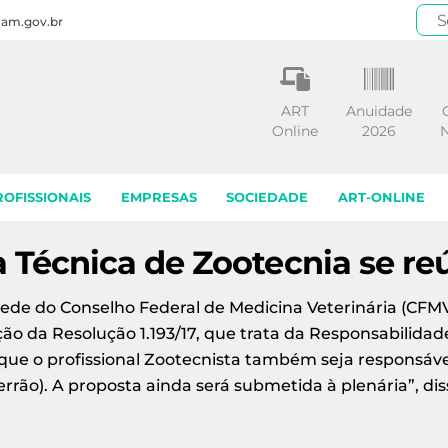
.am.gov.br
ART
Anuidade
Online
2026
N
ROFISSIONAIS
EMPRESAS
SOCIEDADE
ART-ONLINE
 Técnica de Zootecnia se re
ede do Conselho Federal de Medicina Veterinária (CFMV
ão da Resolução 1.193/17, que trata da Responsabilida
é que o profissional Zootecnista também seja responsá
errão). A proposta ainda será submetida à plenária”, di