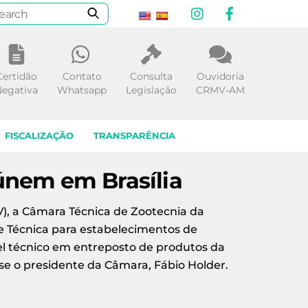
Instagram
Facebook
Certidão
Contato
Consulta
Ouvidoria
egativa
Whatsapp
Legislação
CRMV-AM
FISCALIZAÇÃO
TRANSPARÊNCIA
únem em Brasília
), a Câmara Técnica de Zootecnia da
de Técnica para estabelecimentos de
vel técnico em entreposto de produtos da
sse o presidente da Câmara, Fábio Holder.