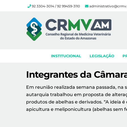
92 3304-3014 / 92 99459-3110
administrativo@crmv
Skip
to
content
INSTITUCIONAL
LEGISLAÇÃO
P
Integrantes da Câmara
Em reunião realizada semana passada, na s
autarquia trabalhou em proposta de alteraç
produtos de abelhas e derivados. “A ideia 
apicultura e meliponicultura (abelhas sem f