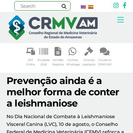
Inst
F
Skip
Me
to
content
ART
Anuidade
Certidão
Contato
Consulta
Ouvidoria
Online
2026
Negativa
Whatsapp
Legislação
CRMV-AM
Prevenção ainda é a
melhor forma de conter
a leishmaniose
No Dia Nacional de Combate à Leishmaniose
Visceral Canina (LVC), 10 de agosto, o Conselho
Federal de Medicina Veterinária (CFMV) reforça a